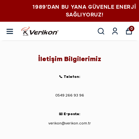
1989'DAN BU YANA GÜVENLE ENERJI
SAĞLIYORUZ!
0
İletişim Bilgilerimiz
📞
Telefon:
0549 266 93 96
📧
E-posta:
verikon@verikon.com.tr