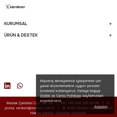
KURUMSAL
ÜRÜN & DESTEK
Alışveriş deneyiminizi iyileştirmek için
yasal düzenlemelere uygun çerezler
(cookies) kullanıyoruz. Detaylı bilgiye
Gizlilik ve Çerez Politikası
sayfamızdan
erişebilirsiniz.
Maslak Çamlıbel Cad. No: 20 | Tel: +90 549 266 93 96 | E-
Anladım
posta:
verikon@verikon.com.tr
| © 2025 Verikon Ltd. Şti. – Tüm
Hakları Saklıdır. Görseller temsilidir.