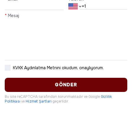
*
Mesaj
KVKK Aydınlatma Metnini
okudum, onaylıyorum.
GÖNDER
Bu site reCAPTCHA tarafından korunmaktadır ve Google
Gizlilik
Politikası
ve
Hizmet Şartları
geçerlidir.